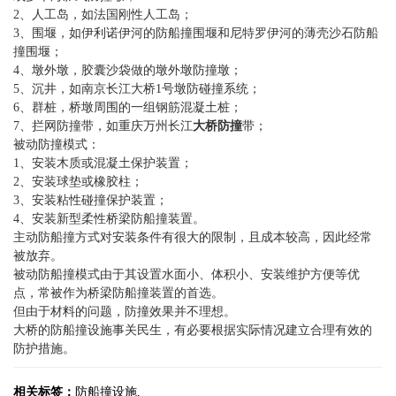
2、人工岛，如法国刚性人工岛；
3、围堰，如伊利诺伊河的防船撞围堰和尼特罗伊河的薄壳沙石防船
撞围堰；
4、墩外墩，胶囊沙袋做的墩外墩防撞墩；
5、沉井，如南京长江大桥1号墩防碰撞系统；
6、群桩，桥墩周围的一组钢筋混凝土桩；
7、拦网防撞带，如重庆万州长江
大桥防撞
带；
被动防撞模式：
1、安装木质或混凝土保护装置；
2、安装球垫或橡胶柱；
3、安装粘性碰撞保护装置；
4、安装新型柔性桥梁防船撞装置。
主动防船撞方式对安装条件有很大的限制，且成本较高，因此经常
被放弃。
被动防船撞模式由于其设置水面小、体积小、安装维护方便等优
点，常被作为桥梁防船撞装置的首选。
但由于材料的问题，防撞效果并不理想。
大桥的防船撞设施事关民生，有必要根据实际情况建立合理有效的
防护措施。
相关标签：
防船撞设施
,