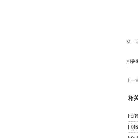
料，
相关
上一
相
公
刚