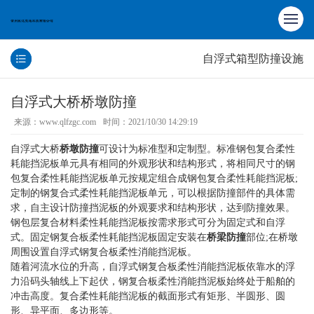
自浮式箱型防撞设施
自浮式大桥桥墩防撞
来源：www.qlfzgc.com
时间：2021/10/30 14:29:19
自浮式大桥
桥墩防撞
可设计为标准型和定制型。标准钢包复合柔性
耗能挡泥板单元具有相同的外观形状和结构形式，将相同尺寸的钢
包复合柔性耗能挡泥板单元按规定组合成钢包复合柔性耗能挡泥板;
定制的钢复合式柔性耗能挡泥板单元，可以根据防撞部件的具体需
求，自主设计防撞挡泥板的外观要求和结构形状，达到防撞效果。
钢包层复合材料柔性耗能挡泥板按需求形式可分为固定式和自浮
式。固定钢复合板柔性耗能挡泥板固定安装在
桥梁防撞
部位;在桥墩
周围设置自浮式钢复合板柔性消能挡泥板。
随着河流水位的升高，自浮式钢复合板柔性消能挡泥板依靠水的浮
力沿码头轴线上下起伏，钢复合板柔性消能挡泥板始终处于船舶的
冲击高度。复合柔性耗能挡泥板的截面形式有矩形、半圆形、圆
形、异平面、多边形等。